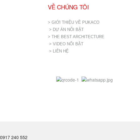
VỀ CHÚNG TÔI
> GIỚI THIỆU VỀ PUKACO
> DỰ ÁN NỔI BẬT
> THE BEST ARCHITECTURE
> VIDEO NỔI BẬT
> LIÊN HỆ
0917 240 552