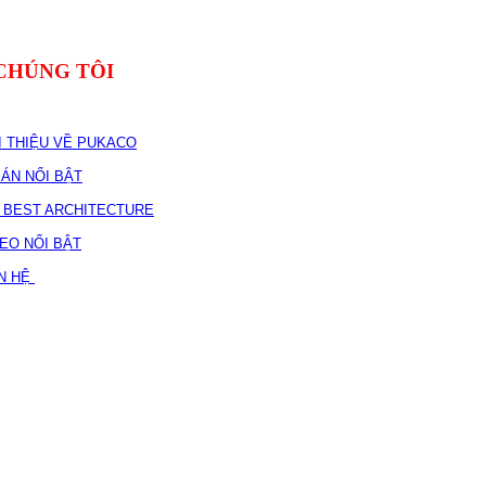
CHÚNG TÔI
I THIỆU VỀ PUKACO
 ÁN NỔI BẬT
E BEST ARCHITECTURE
DEO NỔI BẬT
ÊN HỆ