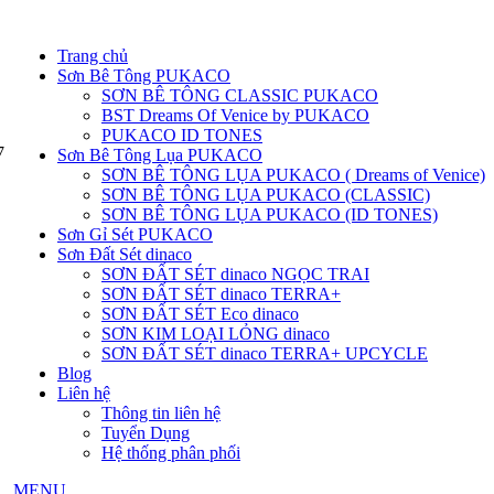
Trang chủ
Sơn Bê Tông PUKACO
SƠN BÊ TÔNG CLASSIC PUKACO
BST Dreams Of Venice by PUKACO
PUKACO ID TONES
Sơn Bê Tông Lụa PUKACO
SƠN BÊ TÔNG LỤA PUKACO ( Dreams of Venice)
SƠN BÊ TÔNG LỤA PUKACO (CLASSIC)
SƠN BÊ TÔNG LỤA PUKACO (ID TONES)
Sơn Gỉ Sét PUKACO
Sơn Đất Sét dinaco
SƠN ĐẤT SÉT dinaco NGỌC TRAI
SƠN ĐẤT SÉT dinaco TERRA+
SƠN ĐẤT SÉT Eco dinaco
SƠN KIM LOẠI LỎNG dinaco
SƠN ĐẤT SÉT dinaco TERRA+ UPCYCLE
Blog
Liên hệ
Thông tin liên hệ
Tuyển Dụng
Hệ thống phân phối
MENU