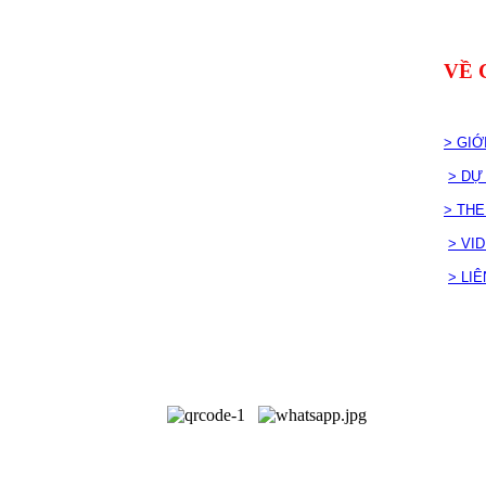
VỀ 
> GIỚ
> DỰ
> TH
> VI
> LI