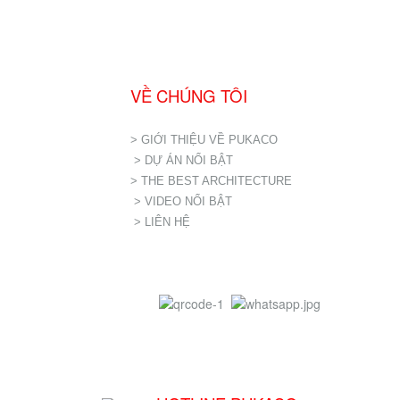
VỀ CHÚNG TÔI
> GIỚI THIỆU VỀ PUKACO
> DỰ ÁN NỔI BẬT
> THE BEST ARCHITECTURE
> VIDEO NỔI BẬT
> LIÊN HỆ