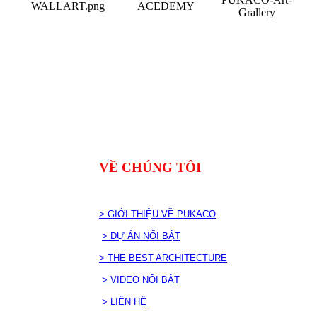
VỀ CHÚNG TÔI
> GIỚI THIỆU VỀ PUKACO
> DỰ ÁN NỔI BẬT
> THE BEST ARCHITECTURE
> VIDEO NỔI BẬT
> LIÊN HỆ