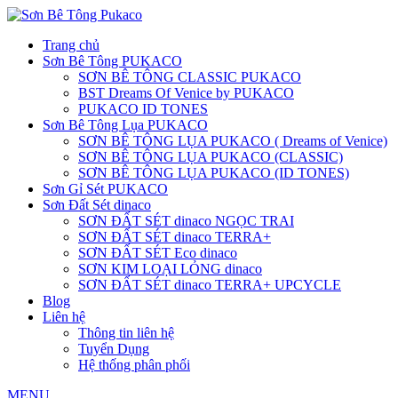
Trang chủ
Sơn Bê Tông PUKACO
SƠN BÊ TÔNG CLASSIC PUKACO
BST Dreams Of Venice by PUKACO
PUKACO ID TONES
Sơn Bê Tông Lụa PUKACO
SƠN BÊ TÔNG LỤA PUKACO ( Dreams of Venice)
SƠN BÊ TÔNG LỤA PUKACO (CLASSIC)
SƠN BÊ TÔNG LỤA PUKACO (ID TONES)
Sơn Gỉ Sét PUKACO
Sơn Đất Sét dinaco
SƠN ĐẤT SÉT dinaco NGỌC TRAI
SƠN ĐẤT SÉT dinaco TERRA+
SƠN ĐẤT SÉT Eco dinaco
SƠN KIM LOẠI LỎNG dinaco
SƠN ĐẤT SÉT dinaco TERRA+ UPCYCLE
Blog
Liên hệ
Thông tin liên hệ
Tuyển Dụng
Hệ thống phân phối
MENU