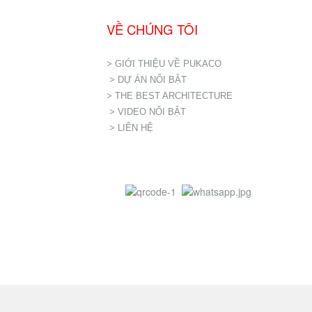
VỀ CHÚNG TÔI
> GIỚI THIỆU VỀ PUKACO
> DỰ ÁN NỔI BẬT
> THE BEST ARCHITECTURE
> VIDEO NỔI BẬT
> LIÊN HỆ