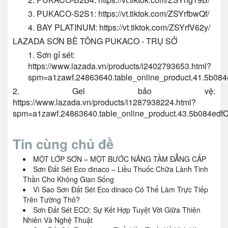
3. PUKACO-S2S1:
https://vt.tiktok.com/ZSYrfbwQf/
4. BAY PLATINUM:
https://vt.tiktok.com/ZSYrfV62y/
LAZADA SƠN BÊ TÔNG PUKACO - TRỤ SỞ
1. Sơn gỉ sét:
https://www.lazada.vn/products/i2402793653.html?
spm=a1zawf.24863640.table_online_product.41.5b08
2. Gel bảo vệ:
https://www.lazada.vn/products/i1287938224.html?
spm=a1zawf.24863640.table_online_product.43.5b084ed
Tin cùng chủ đề
MỘT LỚP SƠN – MỘT BƯỚC NÂNG TẦM ĐẲNG CẤP
Sơn Đất Sét Eco dinaco – Liều Thuốc Chữa Lành Tinh
Thần Cho Không Gian Sống
Vì Sao Sơn Đất Sét Eco dinaco Có Thể Làm Trực Tiếp
Trên Tường Thô?
Sơn Đất Sét ECO: Sự Kết Hợp Tuyệt Vời Giữa Thiên
Nhiên Và Nghệ Thuật