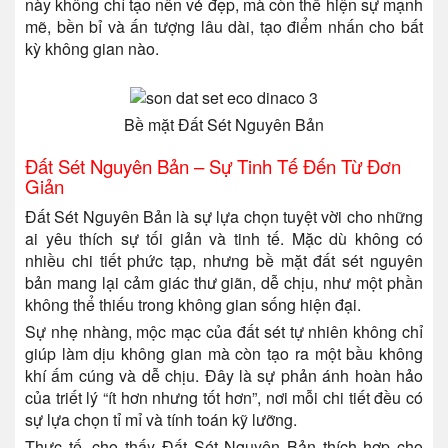
này không chỉ tạo nên vẻ đẹp, mà còn thể hiện sự mạnh
mẽ, bền bỉ và ấn tượng lâu dài, tạo điểm nhấn cho bất
kỳ không gian nào.
Bề mặt Đất Sét Nguyên Bản
Đất Sét Nguyên Bản – Sự Tinh Tế Đến Từ Đơn
Giản
Đất Sét Nguyên Bản là sự lựa chọn tuyệt vời cho những
ai yêu thích sự tối giản và tinh tế. Mặc dù không có
nhiều chi tiết phức tạp, nhưng bề mặt đất sét nguyên
bản mang lại cảm giác thư giãn, dễ chịu, như một phần
không thể thiếu trong không gian sống hiện đại.
Sự nhẹ nhàng, mộc mạc của đất sét tự nhiên không chỉ
giúp làm dịu không gian mà còn tạo ra một bầu không
khí ấm cúng và dễ chịu. Đây là sự phản ánh hoàn hảo
của triết lý “ít hơn nhưng tốt hơn”, nơi mỗi chi tiết đều có
sự lựa chọn tỉ mỉ và tính toán kỹ lưỡng.
Thực tế, cho thấy Đất Sét Nguyên Bản thích hợp cho