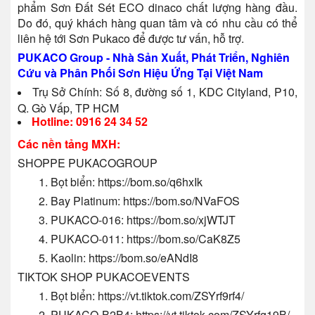
phẩm Sơn Đất Sét ECO dinaco chất lượng hàng đầu.
Do đó, quý khách hàng quan tâm và có nhu cầu có thể
liên hệ tới Sơn Pukaco để được tư vấn, hỗ trợ.
PUKACO Group - Nhà Sản Xuất, Phát Triển, Nghiên
Cứu và Phân Phối Sơn Hiệu Ứng Tại Việt Nam
Trụ Sở Chính: Số 8, đường số 1, KDC Cityland, P10,
Q. Gò Vấp, TP HCM
Hotline: 0916 24 34 52
Các nền tảng MXH:
SHOPPE PUKACOGROUP
1. Bọt biển:
https://bom.so/q6hxIk
2. Bay Platinum:
https://bom.so/NVaFOS
3. PUKACO-016:
https://bom.so/xjWTJT
4. PUKACO-011:
https://bom.so/CaK8Z5
5. Kaolin:
https://bom.so/eANdI8
TIKTOK SHOP PUKACOEVENTS
1. Bọt biển:
https://vt.tiktok.com/ZSYrf9rf4/
2. PUKACO-B2B4:
https://vt.tiktok.com/ZSYrfg19B/