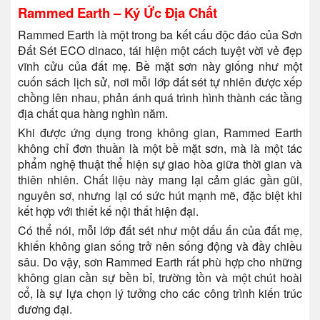
Rammed Earth – Ký Ức Địa Chất
Rammed Earth là một trong ba kết cấu độc đáo của Sơn
Đất Sét ECO dinaco, tái hiện một cách tuyệt vời vẻ đẹp
vĩnh cửu của đất mẹ. Bề mặt sơn này giống như một
cuốn sách lịch sử, nơi mỗi lớp đất sét tự nhiên được xếp
chồng lên nhau, phản ánh quá trình hình thành các tầng
địa chất qua hàng nghìn năm.
Khi được ứng dụng trong không gian, Rammed Earth
không chỉ đơn thuần là một bề mặt sơn, mà là một tác
phẩm nghệ thuật thể hiện sự giao hòa giữa thời gian và
thiên nhiên. Chất liệu này mang lại cảm giác gần gũi,
nguyên sơ, nhưng lại có sức hút mạnh mẽ, đặc biệt khi
kết hợp với thiết kế nội thất hiện đại.
Có thể nói, mỗi lớp đất sét như một dấu ấn của đất mẹ,
khiến không gian sống trở nên sống động và đầy chiều
sâu. Do vậy, sơn Rammed Earth rất phù hợp cho những
không gian cần sự bền bỉ, trường tồn và một chút hoài
cổ, là sự lựa chọn lý tưởng cho các công trình kiến trúc
đương đại.