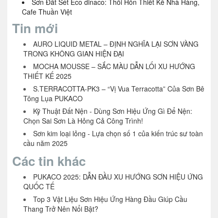
Sơn Đất Sét Eco dinaco: Thổi Hồn Thiết Kế Nhà Hàng,
Cafe Thuần Việt
Tin mới
AURO LIQUID METAL – ĐỊNH NGHĨA LẠI SƠN VÀNG
TRONG KHÔNG GIAN HIỆN ĐẠI
MOCHA MOUSSE – SẮC MÀU DẪN LỐI XU HƯỚNG
THIẾT KẾ 2025
S.TERRACOTTA-PK3 – “Vị Vua Terracotta” Của Sơn Bê
Tông Lụa PUKACO
Kỹ Thuật Đất Nện - Dùng Sơn Hiệu Ứng Gì Để Nện:
Chọn Sai Sơn Là Hỏng Cả Công Trình!
Sơn kim loại lỏng - Lựa chọn số 1 của kiến trúc sư toàn
cầu năm 2025
Các tin khác
PUKACO 2025: DẪN ĐẦU XU HƯỚNG SƠN HIỆU ỨNG
QUỐC TẾ
Top 3 Vật Liệu Sơn Hiệu Ứng Hàng Đầu Giúp Cầu
Thang Trở Nên Nổi Bật?