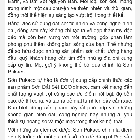
Earth, và Đất Sét Nguyên Bản. Mỗi loại sơn đều mang
trong mình một câu chuyện về thiên nhiên và thời gian,
đồng thời thể hiện sự sáng tạo vượt trội trong thiết kế.
Bằng việc sử dụng đất sét tự nhiên và công nghệ hiện
đại, dòng sơn này không chỉ tạo ra vẻ đẹp thẩm mỹ độc
đáo mà còn bền vững với môi trường, góp phần làm
phong phú thêm không gian sống của bạn. Thế nhưng
để sở hữu được những sản phẩm sơn chất lượng hàng
đầu, quý khách hàng cần tìm đến những địa chỉ cung
cấp uy tín. Một gợi ý không thể bỏ qua chính là Sơn
Pukaco.
Sơn Pukaco tự hào là đơn vị cung cấp chính thức các
sản phẩm Sơn Đất Sét ECO dinaco, cam kết mang đến
chất lượng vượt trội cùng các ưu điểm nổi bật: độ bền
cao, dễ thi công, và tạo ra bề mặt tự nhiên đầy cảm xúc.
Đặc biệt, dòng sản phẩm này rất phù hợp với những
không gian hiện đại, công nghiệp hay những ai yêu
thích sự hoang sơ và mộc mạc trong thiết kế nội thất.
Với những ưu điểm có được, Sơn Pukaco chính là điểm
đến lý tưởng để mỗi gia chủ sở hữu dễ dàng những sản