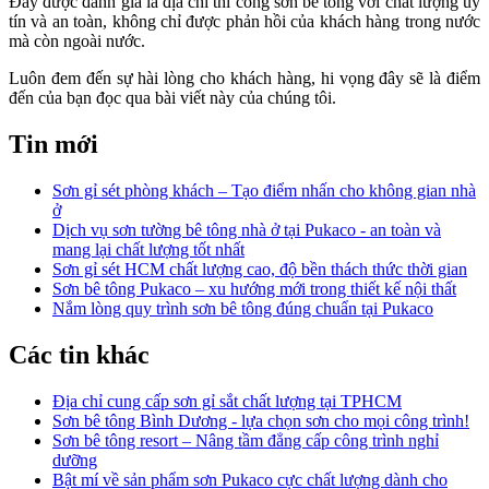
Đây được đánh giá là địa chỉ thi công sơn bê tông với chất lượng uy
tín và an toàn, không chỉ được phản hồi của khách hàng trong nước
mà còn ngoài nước.
Luôn đem đến sự hài lòng cho khách hàng, hi vọng đây sẽ là điểm
đến của bạn đọc qua bài viết này của chúng tôi.
Tin mới
Sơn gỉ sét phòng khách – Tạo điểm nhấn cho không gian nhà
ở
Dịch vụ sơn tường bê tông nhà ở tại Pukaco - an toàn và
mang lại chất lượng tốt nhất
Sơn gỉ sét HCM chất lượng cao, độ bền thách thức thời gian
Sơn bê tông Pukaco – xu hướng mới trong thiết kế nội thất
Nắm lòng quy trình sơn bê tông đúng chuẩn tại Pukaco
Các tin khác
Địa chỉ cung cấp sơn gỉ sắt chất lượng tại TPHCM
Sơn bê tông Bình Dương - lựa chọn sơn cho mọi công trình!
Sơn bê tông resort – Nâng tầm đẳng cấp công trình nghỉ
dưỡng
Bật mí về sản phẩm sơn Pukaco cực chất lượng dành cho