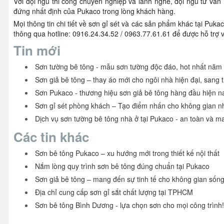
Với đội ngũ thi công chuyên nghiệp và lành nghề, đội ngũ tư vấn
đứng nhất định của Pukaco trong lòng khách hàng.
Mọi thông tin chi tiết về sơn gỉ sét và các sản phẩm khác tại Puk
thông qua hotline: 0916.24.34.52 / 0963.77.61.61 để được hỗ trợ
Tin mới
Sơn tường bê tông - mẫu sơn tường độc đáo, hot nhất năm
Sơn giả bê tông – thay áo mới cho ngôi nhà hiện đại, sang 
Sơn Pukaco - thương hiệu sơn giả bê tông hàng đầu hiện n
Sơn gỉ sét phòng khách – Tạo điểm nhấn cho không gian n
Dịch vụ sơn tường bê tông nhà ở tại Pukaco - an toàn và man
Các tin khác
Sơn bê tông Pukaco – xu hướng mới trong thiết kế nội thất
Nắm lòng quy trình sơn bê tông đúng chuẩn tại Pukaco
Sơn giả bê tông – mang đến sự tinh tế cho không gian sốn
Địa chỉ cung cấp sơn gỉ sắt chất lượng tại TPHCM
Sơn bê tông Bình Dương - lựa chọn sơn cho mọi công trình!