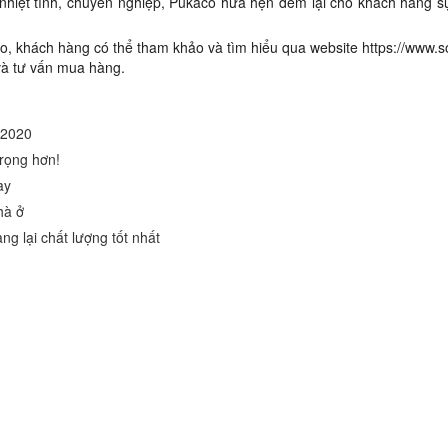
 nhiệt tình, chuyên nghiệp, Pukaco hứa hẹn đem lại cho khách hàng sự 
aco, khách hàng có thể tham khảo và tìm hiểu qua website
https://www.
 và tư vấn mua hàng.
 2020
trọng hơn!
ay
hà ở
g lại chất lượng tốt nhất
g