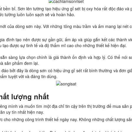
t bền bỉ. Sơn lên tường tạo hiệu ứng gỉ sét bị oxy hóa rất độc đáo và
ức tường luôn luôn sạch sẽ và hoàn hảo.
i mới của dòng sơn này. Với những tông màu trầm và ấm mang lại nét cổ
ia đình tạo nên được sự gần gũi, ấm áp và giúp gắn kết các thành viên
u tạo được sự tinh tế và độ thẩm mĩ cao cho những thiết kế hiện đại.
sẵn sàng lựa chọn chính là giá thành ổn định và hợp lý. Có thể nói s
 mà sản phẩm đem lại.
đáo bởi đây là dòng sơn có hiệu ứng gỉ sét rất bình thường và đơn giả
ẩm tuyệt vời và đáng tin dùng.
chất lượng nhất
êng mình và muốn tìm một địa chỉ tin cậy trên thị trường để mua sản p
n uy tín nhất hiện nay.
ho những công trình thiết kế ngày nay. Không những chất lượng sản p