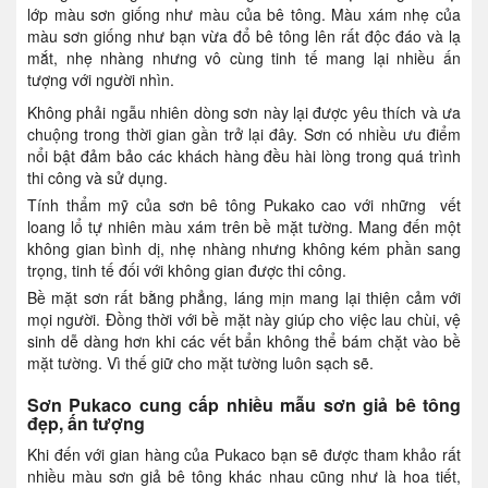
lớp màu sơn giống như màu của bê tông. Màu xám nhẹ của
màu sơn giống như bạn vừa đổ bê tông lên rất độc đáo và lạ
mắt, nhẹ nhàng nhưng vô cùng tinh tế mang lại nhiều ấn
tượng với người nhìn.
Không phải ngẫu nhiên dòng sơn này lại được yêu thích và ưa
chuộng trong thời gian gần trở lại đây. Sơn có nhiều ưu điểm
nổi bật đảm bảo các khách hàng đều hài lòng trong quá trình
thi công và sử dụng.
Tính thẩm mỹ của sơn bê tông Pukako cao với những vết
loang lổ tự nhiên màu xám trên bề mặt tường. Mang đến một
không gian bình dị, nhẹ nhàng nhưng không kém phần sang
trọng, tinh tế đối với không gian được thi công.
Bề mặt sơn rất bằng phẳng, láng mịn mang lại thiện cảm với
mọi người. Đồng thời với bề mặt này giúp cho việc lau chùi, vệ
sinh dễ dàng hơn khi các vết bẩn không thể bám chặt vào bề
mặt tường. Vì thế giữ cho mặt tường luôn sạch sẽ.
Sơn Pukaco cung cấp nhiều mẫu sơn giả bê tông
đẹp, ấn tượng
Khi đến với gian hàng của Pukaco bạn sẽ được tham khảo rất
nhiều màu sơn giả bê tông khác nhau cũng như là hoa tiết,