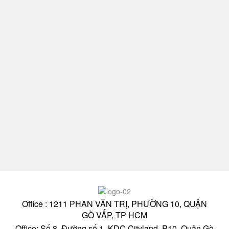
Office : 1211 PHAN VĂN TRỊ, PHƯỜNG 10, QUẬN
GÒ VẤP, TP HCM
Office: Số 8, Đường số 1, KDC Cityland, P10, Quận Gò