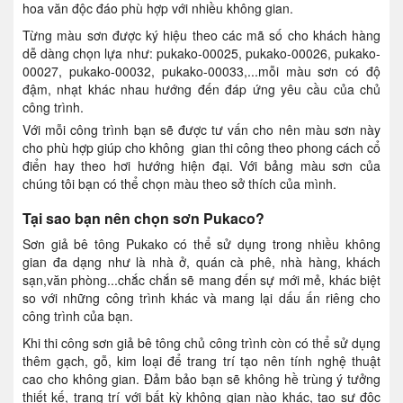
hoa văn độc đáo phù hợp với nhiều không gian.
Từng màu sơn được ký hiệu theo các mã số cho khách hàng
dễ dàng chọn lựa như: pukako-00025, pukako-00026, pukako-
00027, pukako-00032, pukako-00033,...mỗi màu sơn có độ
đậm, nhạt khác nhau hướng đến đáp ứng yêu cầu của chủ
công trình.
Với mỗi công trình bạn sẽ được tư vấn cho nên màu sơn này
cho phù hợp giúp cho không gian thi công theo phong cách cổ
điển hay theo hơi hướng hiện đại. Với bảng màu sơn của
chúng tôi bạn có thể chọn màu theo sở thích của mình.
Tại sao bạn nên chọn sơn Pukaco?
Sơn giả bê tông Pukako có thể sử dụng trong nhiều không
gian đa dạng như là nhà ở, quán cà phê, nhà hàng, khách
sạn,văn phòng...chắc chắn sẽ mang đến sự mới mẻ, khác biệt
so với những công trình khác và mang lại dấu ấn riêng cho
công trình của bạn.
Khi thi công sơn giả bê tông chủ công trình còn có thể sử dụng
thêm gạch, gỗ, kim loại để trang trí tạo nên tính nghệ thuật
cao cho không gian. Đảm bảo bạn sẽ không hề trùng ý tưởng
thiết kế, trang trí với bất kỳ không gian nào khác, tạo sự độc