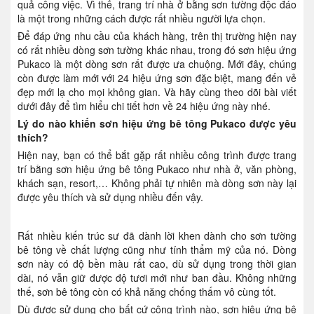
quả công việc. Vì thế, trang trí nhà ở bằng sơn tường độc đáo
là một trong những cách được rất nhiều người lựa chọn.
Để đáp ứng nhu cầu của khách hàng, trên thị trường hiện nay
có rất nhiều dòng sơn tường khác nhau, trong đó sơn hiệu ứng
Pukaco là một dòng sơn rất được ưa chuộng. Mới đây, chúng
còn được làm mới với 24 hiệu ứng sơn đặc biệt, mang đến vẻ
đẹp mới lạ cho mọi không gian. Và hãy cùng theo dõi bài viết
dưới đây để tìm hiểu chi tiết hơn về 24 hiệu ứng này nhé.
Lý do nào khiến sơn hiệu ứng bê tông Pukaco được yêu
thích?
Hiện nay, bạn có thể bắt gặp rất nhiều công trình được trang
trí bằng sơn hiệu ứng bê tông Pukaco như nhà ở, văn phòng,
khách sạn, resort,… Không phải tự nhiên mà dòng sơn này lại
được yêu thích và sử dụng nhiều đến vậy.
Rất nhiều kiến trúc sư đã dành lời khen dành cho sơn tường
bê tông về chất lượng cũng như tính thẩm mỹ của nó. Dòng
sơn này có độ bền màu rất cao, dù sử dụng trong thời gian
dài, nó vẫn giữ được độ tươi mới như ban đầu. Không những
thế, sơn bê tông còn có khả năng chống thấm vô cùng tốt.
Dù được sử dụng cho bất cứ công trình nào, sơn hiệu ứng bê