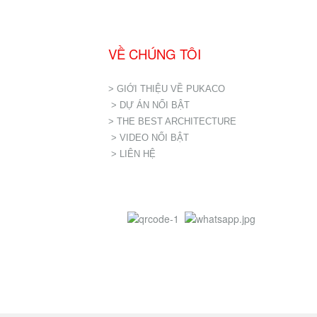
VỀ CHÚNG TÔI
> GIỚI THIỆU VỀ PUKACO
> DỰ ÁN NỔI BẬT
> THE BEST ARCHITECTURE
> VIDEO NỔI BẬT
> LIÊN HỆ