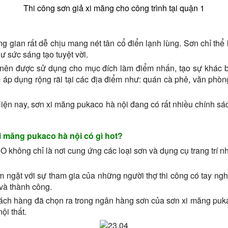
Thi công sơn giả xi măng cho công trình tại quận 1
g gian rất dễ chịu mang nét tân cổ điển lạnh lùng. Sơn chỉ thể 
ư sức sáng tạo tuyệt vời.
 nên được sử dụng cho mục đích làm điểm nhấn, tạo sự khác bi
 áp dụng rộng rãi tại các địa điểm như: quán cà phê, văn phòn
. Hiện nay, sơn xi măng pukaco hà nội đang có rất nhiều chính
i măng pukaco hà nội có gì hot?
không chỉ là nơi cung ứng các loại sơn và dụng cụ trang trí nh
 ngặt với sự tham gia của những người thợ thi công có tay ngh
và thành công.
hách hàng đã chọn ra trong ngân hàng sơn của sơn xi măng puka
ội thất.