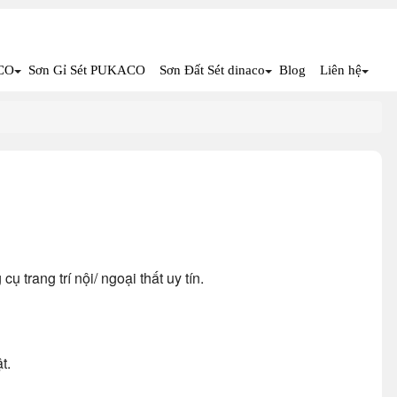
CO
Sơn Gỉ Sét PUKACO
Sơn Đất Sét dinaco
Blog
Liên hệ
 trang trí nội/ ngoại thất uy tín.
t.