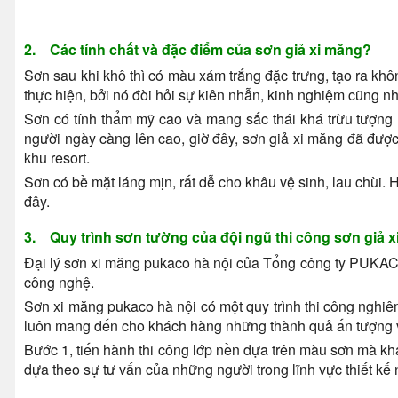
2. Các tính chất và đặc điểm của sơn giả xi măng?
Sơn sau khi khô thì có màu xám trắng đặc trưng, tạo ra khôn
thực hiện, bởi nó đòi hỏi sự kiên nhẫn, kinh nghiệm cũng nh
Sơn có tính thẩm mỹ cao và mang sắc thái khá trừu tượng
người ngày càng lên cao, giờ đây, sơn giả xi măng đã được
khu resort.
Sơn có bề mặt láng mịn, rất dễ cho khâu vệ sinh, lau chùi
đây.
3. Quy trình sơn tường của đội ngũ thi công sơn giả x
Đại lý sơn xi măng pukaco hà nội của Tổng công ty PUKACO 
công nghệ.
Sơn xi măng pukaco hà nội có một quy trình thi công nghiêm
luôn mang đến cho khách hàng những thành quả ấn tượng 
Bước 1, tiến hành thi công lớp nền dựa trên màu sơn mà k
dựa theo sự tư vấn của những người trong lĩnh vực thiết kế n