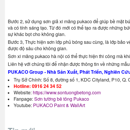
Bước 2, sử dụng sơn giả xi măng pukaco để giúp bề mặt bức 
và có tính sáng tạo. Từ đó mới có thể tạo ra được những bứ
sự khác bọt cho không gian.
Bước 3, Thực hiện sơn lớp phủ bóng sau cùng, là lớp bảo v
được độ sâu cho không gian.
Sơn xi măng pukaco hà nội có thể thực hiện thi công mà kh
Liên hệ với chúng tôi để nhận được thông tin về những mẫu 
PUKACO Group - Nhà Sản Xuất, Phát Triển, Nghiên Cứu
Trụ Sở Chính: Số 8, đường số 1, KDC Cityland, P10, Q
Hotline: 0916 24 34 52
Website:
https://www.sontuongbetong.com
Fanpage:
Sơn tường bê tông Pukaco
Youtube:
PUKACO Paint & WallArt