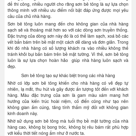
để thi công, nhiều người cho rằng sơn bê tông là sự lựa chọn
thông minh với nhiều ưu điểm nổi bật đáp ứng được mọi yêu
cầu của chủ nhà hàng.
Sơn bê tông luôn mang đến cho không gian của nhà hàng
sạch sẽ và thoáng mát hơn so với các dòng sơn truyền thống.
Đặc trưng của dòng sơn này đó là có thể làm sạch, xoá bỏ các
vết bẩn bám trên bề mặt một cách dễ dàng và đơn giản. Trong
khi đó nhà hàng có số lượng khách ra vào nhiều không thể
tránh khỏi bụi bẩn bám trên bề mặt tường. Vì thế, sơn bê tông
luôn là sự lựa chọn hoàn hảo giúp nhà hàng luôn sạch và
đẹp.
Sơn bê tông tạo sự khác biệt trong các nhà hàng
Nhờ có lớp sơn bê tông khiến cho nhà hàng có vẻ đẹp tự
nhiên, lạ mắt, thu hút và gây được ấn tượng tốt đến với khách
hàng. Màu đặc trưng của sơn là gam màu xám mang hơi
hướng của kiến trúc hoài niệm, cổ điển cũng như tạo nên
không gian ấm cúng, tăng tính thẩm mỹ đối với không gian
kinh doanh này.
Nhờ sử dụng sơn bê tông mà tuổi thọ bề mặt tường của nhà
hàng cao, không bị bong tróc, không bị rêu bám rất phù hợp
với kiểu thời tiết nóng ẩm như ở nước ta.