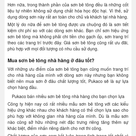
Hơn nữa, trong thành phần của sơn bê tông đều là những cốt
liệu tự nhiên không sử dụng chất hóa học độc hại. Vì thế, sử
dụng dòng sơn này rất an toàn cho chủ và khách tại nhà hàng.
Một lý do nữa để sơn bê tông được ưa chuộng đó là sơn tiết
kiệm chi phí so với các dòng sơn khác. Bạn chỉ sơn hiệu ứng
sơn bê tông mà không phải chi tiền cho gạch ốp, sơn trang trí
theo các trang trí trước đây. Giá sơn bê tông cũng rất ưu đãi,
phù hợp với mọi đối tượng có nhu cầu sử dụng.
Mua sơn bê tông nhà hàng ở đâu tốt?
Với những ưu điểm của sơn bê tông bạn cũng muốn trang trí
cho nhà hàng của mình với dòng sơn này nhưng bạn không
biết nên mua sơn ở đâu chất lượng tốt, Pukaco sẽ là sự lựa
chọn hàng đầu.
Pukaco bán nhiều sơn bê tông nhà hàng cho bạn chọn lựa
Công ty hiện nay có rất nhiều mẫu sơn bê tông với các kiểu
hiệu ứng khác nhau cho khách hàng có thể chọn lựa sao cho
phù hợp với không gian nhà hàng của mình. Dù là mẫu sơn
nào cũng sở hữu những nét đặc trưng riêng tăng thêm sự
khác biệt, điểm nhấn riêng dành cho nơi thi công.
Chất lượng của sơn cam kết luôn trong tình trạng tốt nhất vì