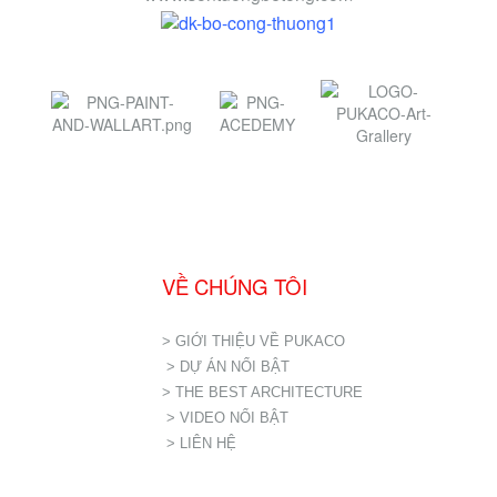
VỀ CHÚNG TÔI
> GIỚI THIỆU VỀ PUKACO
> DỰ ÁN NỔI BẬT
> THE BEST ARCHITECTURE
> VIDEO NỔI BẬT
> LIÊN HỆ