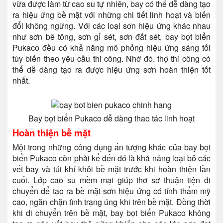
vừa được làm từ cao su tự nhiên, bay có thể dễ dàng tạo
ra hiệu ứng bề mặt với những chi tiết linh hoạt và biến
đổi không ngừng. Với các loại sơn hiệu ứng khác nhau
như sơn bê tông, sơn gỉ sét, sơn đất sét, bay bọt biển
Pukaco đều có khả năng mô phỏng hiệu ứng sáng tối
tùy biến theo yêu cầu thi công. Nhờ đó, thợ thi công có
thể dễ dàng tạo ra được hiệu ứng sơn hoàn thiện tốt
nhất.
Bay bọt biển Pukaco dễ dàng thao tác linh hoạt
Hoàn thiện bề mặt
Một trong những công dụng ấn tượng khác của bay bọt
biển Pukaco còn phải kể đến đó là khả năng loại bỏ các
vết bay và túi khí khỏi bề mặt trước khi hoàn thiện lần
cuối. Lớp cao su mềm mại giúp thơ sơ thuận tiện di
chuyển để tạo ra bề mặt sơn hiệu ứng có tính thẩm mỹ
cao, ngăn chặn tình trạng úng khi trên bề mặt. Đồng thời
khi di chuyển trên bề mặt, bay bọt biển Pukaco không