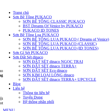
Trang chủ
Sơn Bê Tông PUKACO
SƠN BÊ TÔNG CLASSIC PUKACO
BST Dreams Of Venice by PUKACO
PUKACO ID TONES
Sơn Bê Tông Lụa PUKACO
SƠN BÊ TÔNG LỤA PUKACO ( Dreams of Venice)
SƠN BÊ TÔNG LỤA PUKACO (CLASSIC)
SƠN BÊ TÔNG LỤA PUKACO (ID TONES)
Sơn Gỉ Sét PUKACO
Sơn Đất Sét dinaco
SƠN ĐẤT SÉT dinaco NGỌC TRAI
SƠN ĐẤT SÉT dinaco TERRA+
SƠN ĐẤT SÉT Eco dinaco
ho
SƠN KIM LOẠI LỎNG dinaco
ng
SƠN ĐẤT SÉT dinaco TERRA+ UPCYCLE
Blog
Liên hệ
Thông tin liên hệ
Tuyển Dụng
ội
Hệ thống phân phối
ot
MENU