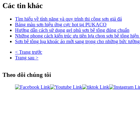
Các tin khác
Tìm hiểu về tính năng và quy trình thi công sơn giả đá
Bảng màu sơn hiệu ứng cực hot tại PUKACO
Hướng dẫn cách sử dụng gel phủ sơn bê tông đúng chuẩn
Những phong cách kiến trúc ưu tiên lựa chọn sơn bê tông hiện
Sơn bê tông lụa khoác áo mới sang trọng cho những bức tường
< Trang trước
Trang sau >
Theo dõi chúng tôi