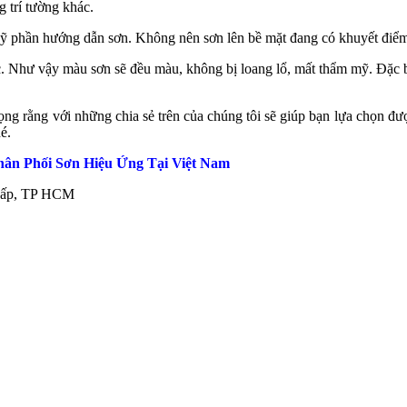
 trí tường khác.
kỹ phần hướng dẫn sơn. Không nên sơn lên bề mặt đang có khuyết điểm
ác. Như vậy màu sơn sẽ đều màu, không bị loang lổ, mất thẩm mỹ. Đặc b
ọng rằng với những chia sẻ trên của chúng tôi sẽ giúp bạn lựa chọn đ
é.
ân Phối Sơn Hiệu Ứng Tại Việt Nam
 Vấp, TP HCM