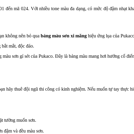
01 đến mã 024. Với nhiều tone màu đa dạng, có mức độ đậm nhạt khá
bạn không nên bỏ qua
bảng màu sơn xi măng
hiệu ứng lụa của Pukaco
 bắt mắt, độc đáo.
g màu sơn gỉ sét của Pukaco. Đây là bảng màu mang hơi hướng cổ điể
ạn hãy thuê đội ngũ thi công có kinh nghiệm. Nếu muốn tự tay thực h
.
mặt tường muốn sơn.
ơn đậm và đều màu sơn.