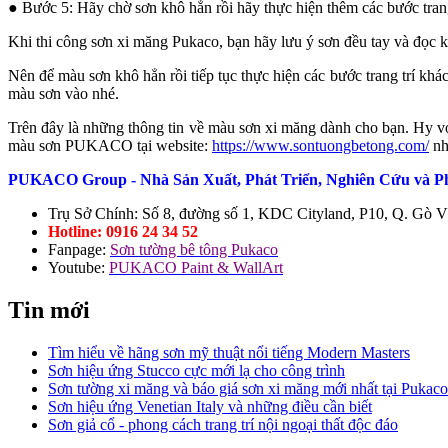
● Bước 5: Hãy chờ sơn khô hẳn rồi hãy thực hiện thêm các bước trang
Khi thi công sơn xi măng Pukaco, bạn hãy lưu ý sơn đều tay và đọc 
Nên để màu sơn khô hẳn rồi tiếp tục thực hiện các bước trang trí kh
màu sơn vào nhé.
Trên đây là những thông tin về màu sơn xi măng dành cho bạn. Hy v
màu sơn PUKACO tại website:
https://www.sontuongbetong.com/
nh
PUKACO Group - Nhà Sản Xuất, Phát Triển, Nghiên Cứu và Ph
Trụ Sở Chính: Số 8, đường số 1, KDC Cityland, P10, Q. Gò
Hotline: 0916 24 34 52
Fanpage:
Sơn tường bê tông Pukaco
Youtube:
PUKACO Paint & WallArt
Tin mới
Tìm hiểu về hãng sơn mỹ thuật nổi tiếng Modern Masters
Sơn hiệu ứng Stucco cực mới lạ cho công trình
Sơn tường xi măng và báo giá sơn xi măng mới nhất tại Pukaco
Sơn hiệu ứng Venetian Italy và những điều cần biết
Sơn giả cổ - phong cách trang trí nội ngoại thất độc đáo