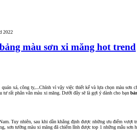
nd 2022
 bảng màu sơn xi măng hot trend
 quán xá, công ty,...Chính vì vậy việc thiết kế và lựa chọn màu sơn c
ầu tư rất phân vân màu xi măng. Dưới đây sẽ là gợi ý dành cho bạn
bả
t Nam. Tuy nhiên, sau khi dần khẳng định được những ưu điểm vượt tr
ng, sơn tường màu xi măng đã chiếm lĩnh được top 1 những mẫu sơn h