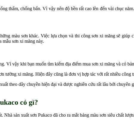
hống thấm, chống bẩn. Vì vậy nên độ bền rất cao lên đến vài chục năm.
hững màu sơn khác. Việc lựa chọn và thi công sơn xi măng sẽ giúp ch
a mẫu sơn xi măng này.
ăng. Vì vậy khi bạn muốn tìm kiếm địa điểm mua sơn xi măng và có bản
 tường xi măng. Hiện đây cũng là đơn vị hợp tác với rất nhiều công tr
uất theo dây chuyền hiện đại và được nghiên cứu rất lâu bởi chuyên g
ukaco có gì?
t. Nhà sản xuất sơn Pukaco đã cho ra mắt bảng màu sơn siêu chất lượ