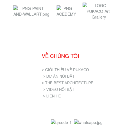
VỀ CHÚNG TÔI
> GIỚI THIỆU VỀ PUKACO
> DỰ ÁN NỔI BẬT
> THE BEST ARCHITECTURE
> VIDEO NỔI BẬT
> LIÊN HỆ