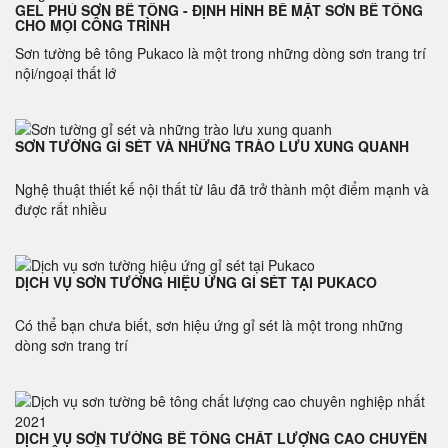
GEL PHỦ SƠN BÊ TÔNG - ĐỊNH HÌNH BỀ MẶT SƠN BÊ TÔNG
CHO MỌI CÔNG TRÌNH
Sơn tường bê tông Pukaco là một trong những dòng sơn trang trí
nội/ngoại thất lớ
SƠN TƯỜNG GỈ SÉT VÀ NHỮNG TRÀO LƯU XUNG QUANH
Nghệ thuật thiết kế nội thất từ lâu đã trở thành một điểm mạnh và
được rất nhiều
DỊCH VỤ SƠN TƯỜNG HIỆU ỨNG GỈ SÉT TẠI PUKACO
Có thể bạn chưa biết, sơn hiệu ứng gỉ sét là một trong những
dòng sơn trang trí
DỊCH VỤ SƠN TƯỜNG BÊ TÔNG CHẤT LƯỢNG CAO CHUYÊN