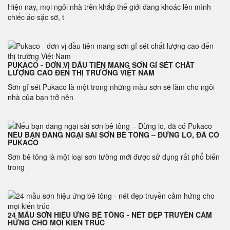
Hiện nay, mọi ngôi nhà trên khắp thế giới đang khoác lên mình
chiếc áo sặc sỡ, t
PUKACO - ĐƠN VỊ ĐẦU TIÊN MANG SƠN GỈ SÉT CHẤT
LƯỢNG CAO ĐẾN THỊ TRƯỜNG VIỆT NAM
Sơn gỉ sét Pukaco là một trong những màu sơn sẽ làm cho ngôi
nhà của bạn trở nên
NẾU BẠN ĐANG NGẠI SÀI SƠN BÊ TÔNG – ĐỪNG LO, ĐÃ CÓ
PUKACO
Sơn bê tông là một loại sơn tường mới được sử dụng rất phổ biến
trong
24 MẪU SƠN HIỆU ỨNG BÊ TÔNG - NÉT ĐẸP TRUYỀN CẢM
HỨNG CHO MỌI KIẾN TRÚC