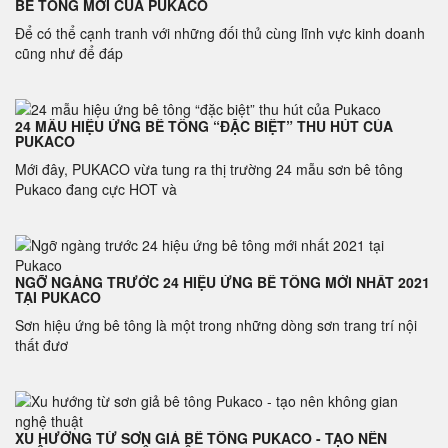
BÊ TÔNG MỚI CỦA PUKACO
Để có thể cạnh tranh với những đối thủ cùng lĩnh vực kinh doanh
cũng như để đáp
24 MẪU HIỆU ỨNG BÊ TÔNG “ĐẶC BIỆT” THU HÚT CỦA
PUKACO
Mới đây, PUKACO vừa tung ra thị trường 24 mẫu sơn bê tông
Pukaco đang cực HOT và
NGỠ NGÀNG TRƯỚC 24 HIỆU ỨNG BÊ TÔNG MỚI NHẤT 2021
TẠI PUKACO
Sơn hiệu ứng bê tông là một trong những dòng sơn trang trí nội
thất đươ
XU HƯỚNG TỪ SƠN GIẢ BÊ TÔNG PUKACO - TẠO NÊN